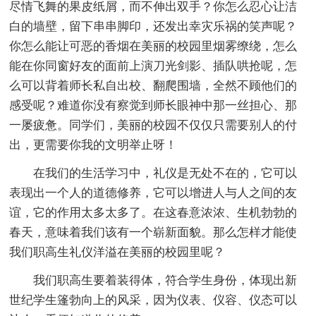
尽情飞舞的果皮纸屑，而不伸出双手？你怎么忍心让洁
白的墙壁，留下串串脚印，还发出幸灾乐祸的笑声呢？
你怎么能让可恶的香烟在美丽的校园里烟雾缭绕，怎么
能在你同窗好友的面前上演刀光剑影、插队哄抢呢，怎
么可以背着师长私自出校、翻爬围墙，全然不顾他们的
感受呢？难道你没有察觉到师长眼神中那一丝担心、那
一屡疲惫。同学们，美丽的校园不仅仅只需要别人的付
出，更需要你我的文明举止呀！
在我们的生活学习中，礼仪是无处不在的，它可以
表现出一个人的道德修养，它可以增进人与人之间的友
谊，它的作用太多太多了。在这春意浓浓、生机勃勃的
春天，意味着我们该有一个崭新面貌。那么怎样才能使
我们职高生礼仪洋溢在美丽的校园里呢？
我们职高生要着装得体，符合学生身份，体现出新
世纪学生篷勃向上的风采，因为仪表、仪容、仪态可以