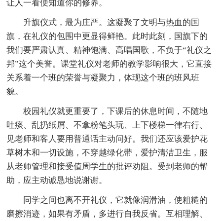
让人一看便知道你的修养。
升旗仪式，最为庄严。这凝聚了文明与热血的国
旗，在礼仪的包围中更显得鲜艳。此时此刻，国旗下的
我们要严肃认真、精神饱满、高唱国歌，不负于“礼仪之
邦”这个美誉。课堂礼仪对老师的教学影响很大，它直接
关系着一个班的荣誉与凝聚力，体现这个班的班风班
貌。
校园礼仪就更重要了，下课后的休息时间，不随地
吐痰、乱扔纸屑、不拿粉笔头玩、上下楼梯一律右行、
见老师和客人要用普通话主动问好。我们还应该爱护花
草树木和一切设施，不穿越绿化带，爱护清洁卫生，服
从老师管理和接受值周学生的批评劝阻。受到老师的帮
助，应主动诚恳地说谢谢。
同学之间也离不开礼仪，它就像润滑油，使粗糙的
磨擦消迹，如果有矛盾，多进行自我反省。互相理解、