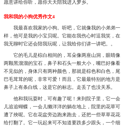
愿意讲给你听，愿你天天陪我进入梦乡。
我和我的小狗优秀作文4
我最喜欢我家的小狗。听吧，它就像我的小弟弟一
样，他可是我的小宝贝呢。它能在我伤心时逗我笑，在
我无聊时它还会陪我玩呢，让我给你们讲一讲吧。。
它的毛儿是棕白相间的，耳朵像两座山洞，眼睛像
两颗黑溜溜的宝石，鼻子和石头一般大小，嘴巴好像看
不见似的，身体只有两种颜色，那就是棕色和白色，尾
巴毛茸茸的呢，非常可爱！而且，它最最特别的地方是
鼻子上有条白线，这是它的标志。走丢了也没关系。
他和我玩耍时，可有趣了呢！来到院子里，它一会
儿追追蝴蝶，一会儿懒洋洋的躺在地上，院里的花草可
遭了殃呢。它在花盆旁边跑来跑去，还把一些草草花花
给打翻了。它一玩起来可不知道要跌多少跟头，一个细