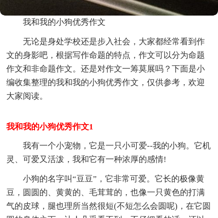
我和我的小狗优秀作文
无论是身处学校还是步入社会，大家都经常看到作
文的身影吧，根据写作命题的特点，作文可以分为命题
作文和非命题作文。还是对作文一筹莫展吗？下面是小
编收集整理的我和我的小狗优秀作文，仅供参考，欢迎
大家阅读。
我和我的小狗优秀作文1
我有一个小宠物，它是一只小可爱--我的小狗。它机
灵、可爱又活泼，我和它有一种浓厚的感情!
小狗的名字叫“豆豆”，它非常可爱。它长的极像黄
豆，圆圆的、黄黄的、毛茸茸的，也像一只黄色的打满
气的皮球，腿也理所当然很短(不短怎么会圆呢)，在它圆