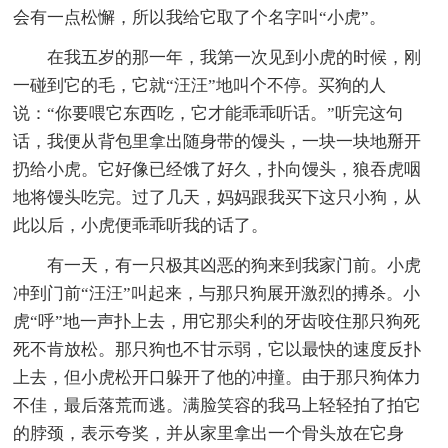
会有一点松懈，所以我给它取了个名字叫“小虎”。
在我五岁的那一年，我第一次见到小虎的时候，刚
一碰到它的毛，它就“汪汪”地叫个不停。买狗的人
说：“你要喂它东西吃，它才能乖乖听话。”听完这句
话，我便从背包里拿出随身带的馒头，一块一块地掰开
扔给小虎。它好像已经饿了好久，扑向馒头，狼吞虎咽
地将馒头吃完。过了几天，妈妈跟我买下这只小狗，从
此以后，小虎便乖乖听我的话了。
有一天，有一只极其凶恶的狗来到我家门前。小虎
冲到门前“汪汪”叫起来，与那只狗展开激烈的搏杀。小
虎“呼”地一声扑上去，用它那尖利的牙齿咬住那只狗死
死不肯放松。那只狗也不甘示弱，它以最快的速度反扑
上去，但小虎松开口躲开了他的冲撞。由于那只狗体力
不佳，最后落荒而逃。满脸笑容的我马上轻轻拍了拍它
的脖颈，表示夸奖，并从家里拿出一个骨头放在它身