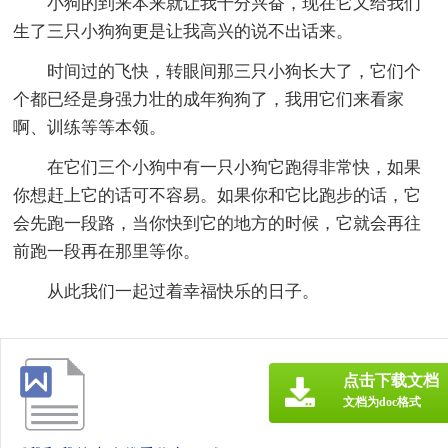
小狗的到来本来就让我十分兴奋，现在它又给我们
生了三只小狗狗更是让我高兴的说不出话来。
时间过的飞快，转眼间那三只小狗长大了，它们个
个都已经是身强力壮的成年狗狗了，我用它们来看家
啊、训练等等本领。
在它们三个小狗中有一只小狗它跑得非常快，如果
你想赶上它的话可不容易。如果你和它比跑步的话，它
会先跑一段路，当你快到它的地方的时候，它就会再往
前跑一段再在那里等你。
从此我们一起过着幸福快乐的日子。
点击下载文档
文档为doc格式