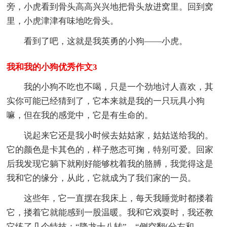
旁，小虎看到骨头高高兴兴地把骨头放进窝里。回到窝
里，小虎津津有味地吃骨头。
看到了吧，这就是我英勇的小狗——小虎。
我和我的小狗优秀作文3
我的小狗不吃也不喝，只是一个劲地讨人喜欢，其
实你可能已经猜到了，它本来就是我的一只玩具小狗
嘛，但在我的感觉中，它是有生命的。
说起来它还是我小时候去姑姑家，姑姑送给我的。
它的颜色是卡其色的，样子憨态可掬，特别可爱。回家
后我发现它躺下就刚好能够枕着我的胳膊，我觉得这是
我和它的缘分，从此，它就成为了我们家的一员。
这些年，它一直摆在我床上，每天我睡觉时都搂着
它，搂着它就能感到一股温暖。我和它戏耍时，我还教
它练了几个特技：“降龙十八转”、“侧空翻(分左和