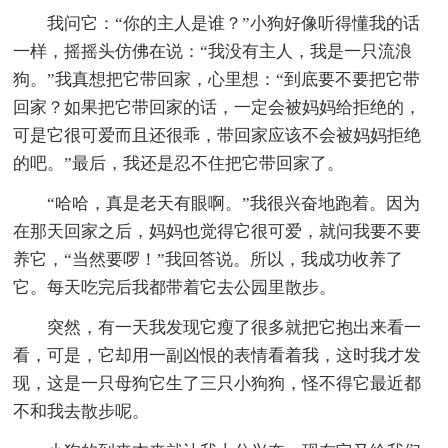
我问它：“你的主人是谁？”小狗好像听得懂我的话
一样，摇摇头仿佛在说：“我没有主人，我是一只流浪
狗。”我真想把它带回家，心里想：“到底要不要把它带
回家？如果把它带回家的话，一定会被妈妈给拒绝的，
可是它很可爱而且还很乖，带回家应该不会被妈妈拒绝
的吧。”最后，我还是忍不住把它带回家了。
“哈哈，真是老天有眼啊。”我很兴奋地跑着。因为
在那天回家之后，妈妈也觉得它很可爱，就问我要不要
养它，“当然要啰！”我回答说。所以，我成功收养了
它。每天吃完后我都带着它去公园里散步。
突然，有一天我发现它瘦了很多就把它抱出来看一
看，可是，它却用一副凶恨的表情看着我，这时我才发
现，这是一只母狗它生了三只小狗狗，怪不得它最近都
不和我去散步呢。