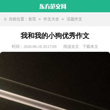
>
>
当前位置：
首页
作文大全
话题作文
我和我的小狗优秀作文
时间：2026-06-18 20:17:09
阅读全文
下载本文