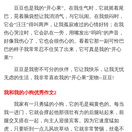
豆豆也是我的“开心果”。在我生气时，它就摇着尾
巴，晃着脑袋想让我消消气，与它玩闹。在我烦闷时，
它会“汪汪”得叫两声，让我孤寂难过的心情好转；在我
伤心哭泣时，它会趴在一旁，用嘴发出“呜呜”的声音，
好像我伤心了，它也会很伤心的。看着它那一副可怜巴
巴的样子我常常忍不住笑了出来，它可真是我的“开心
果”!
豆豆是我密不可分的伙伴，它让我快乐，让我无忧
无虑的生活，我非常喜欢我的“开心果”宠物--豆豆!
我和我的小狗优秀作文2
我家有一只勇猛的小狗，它的毛是褐黄色的。每当
我一进门，它就会撑起他那强壮有力的后腿站起来，前
腿交叉搭在一起，向主人迎接宾客。因为它速度猛如
虎，只要听到一点儿风吹草动，它就非常警惕，丝毫不