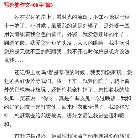
写外婆作文400字 篇5
站在岁月的岸上，看时光的流逝，不知不觉我已经
十一岁了。小时候，最爱我的就是外婆了。是外婆一直
用爱编织着我金色的童年。外婆，我爱您矮矮的个子，
圆圆的脸。我爱您短短的头发，大大的眼睛。我生病时
您总是无微不至的照顾我，我不开心时你总是想方设法
逗我……
还记得上次吗?那是寒假的时候，我要到您家玩，您
赶紧备好饭菜等我们。我一下车，就奔向院子，爬上窗
外的那棵梅花枝玩，还把梅花全打掉了。您指着我的脑
袋瓜，笑着说：“你呀，真是个调皮鬼!”吃过晚饭，我和
约好的朋友一起打雪仗，回来时衣服全湿了。我冷得发
抖，您赶紧去给我暖被窝。暖好之后让我进去暖和暖
和。
可我还是很冷，您就把我冰凉了的手塞进您的胳膊