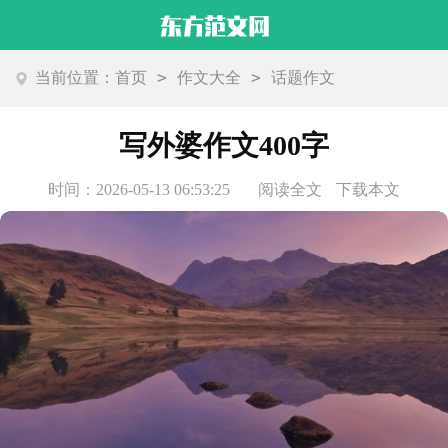
>
>
当前位置：
首页
作文大全
话题作文
写外婆作文400字
时间：2026-05-13 06:53:25
阅读全文
下载本文