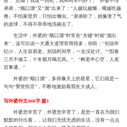
容：“您饶了我这一回吧，我和同学约好了。”外婆不理
弟弟，“顺口溜”又“溜”出来了：“人越玩越懒，嘴越吃越
馋。不怕家里穷，只怕出懒虫。”弟弟听了，就像泄了气
的皮球，不得不乖乖地洗碗去了。
生活中，外婆的“顺口溜”时常在“关键”时候“溜出
来”，这可比说一大通大道理管用得多，你听：“别说年
纪小，人生容易老。别说时间早，一去没处讨。”“阳春
三月不做工，十冬腊月喝北风。”、“树老半心空，人老
百事通。”
外婆的“顺口溜”，多得像天上的星星，它们就是一
句句“警世恒言”，不断地激励着我长大成人。
写外婆作文400字 篇3
外婆您辛苦了，外婆您辛苦了，是您一直在为我们
默默的付出着，，让我们无忧无虑的生活，没有一点点