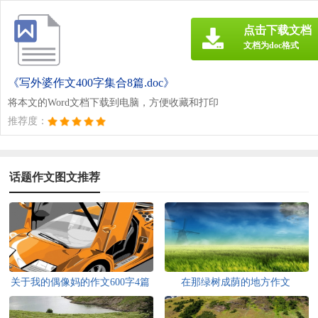
点击下载文档
文档为doc格式
《写外婆作文400字集合8篇.doc》
将本文的Word文档下载到电脑，方便收藏和打印
推荐度：
话题作文图文推荐
关于我的偶像妈的作文600字4篇
在那绿树成荫的地方作文