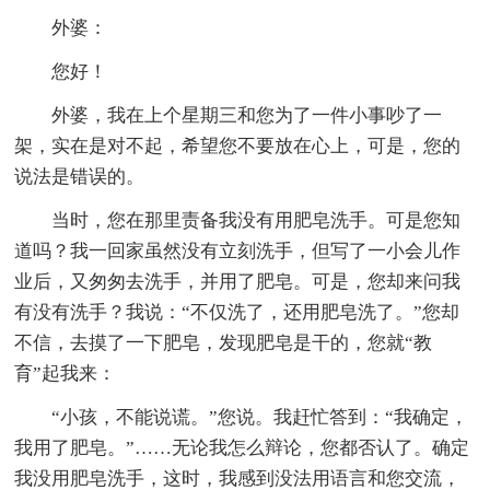
外婆：
您好！
外婆，我在上个星期三和您为了一件小事吵了一
架，实在是对不起，希望您不要放在心上，可是，您的
说法是错误的。
当时，您在那里责备我没有用肥皂洗手。可是您知
道吗？我一回家虽然没有立刻洗手，但写了一小会儿作
业后，又匆匆去洗手，并用了肥皂。可是，您却来问我
有没有洗手？我说：“不仅洗了，还用肥皂洗了。”您却
不信，去摸了一下肥皂，发现肥皂是干的，您就“教
育”起我来：
“小孩，不能说谎。”您说。我赶忙答到：“我确定，
我用了肥皂。”……无论我怎么辩论，您都否认了。确定
我没用肥皂洗手，这时，我感到没法用语言和您交流，