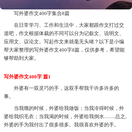
写外婆作文400字集合8篇
在日常学习、工作和生活中，大家都跟作文打过交
道吧，作文根据体裁的不同可以分为记叙文、说明文、
应用文、议论文。写起作文来就毫无头绪？以下是小编
帮大家整理的写外婆作文400字8篇，仅供参考，希望能
够帮助到大家。
写外婆作文400字 篇1
外婆有一双灵巧的手，这双手帮我干许多许多的
事。
当我饿的时候，外婆给我做饭；当我冷得时候，外
婆给我织毛衣；当我渴的时候，外婆给我倒水…….总之,
外婆的手为我付出了很多很多。我很喜欢外婆的手。