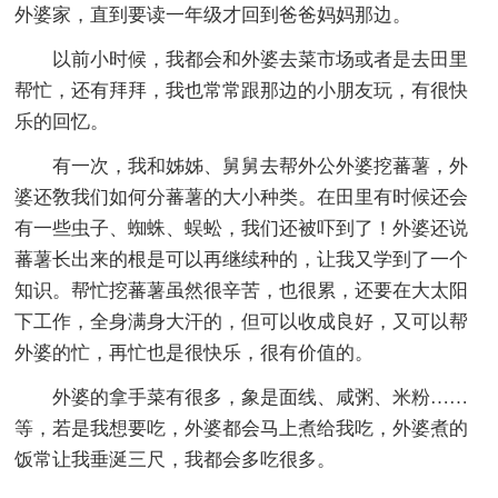
外婆家，直到要读一年级才回到爸爸妈妈那边。
以前小时候，我都会和外婆去菜市场或者是去田里
帮忙，还有拜拜，我也常常跟那边的小朋友玩，有很快
乐的回忆。
有一次，我和姊姊、舅舅去帮外公外婆挖蕃薯，外
婆还敎我们如何分蕃薯的大小种类。在田里有时候还会
有一些虫子、蜘蛛、蜈蚣，我们还被吓到了！外婆还说
蕃薯长出来的根是可以再继续种的，让我又学到了一个
知识。帮忙挖蕃薯虽然很辛苦，也很累，还要在大太阳
下工作，全身满身大汗的，但可以收成良好，又可以帮
外婆的忙，再忙也是很快乐，很有价值的。
外婆的拿手菜有很多，象是面线、咸粥、米粉……
等，若是我想要吃，外婆都会马上煮给我吃，外婆煮的
饭常让我垂涎三尺，我都会多吃很多。