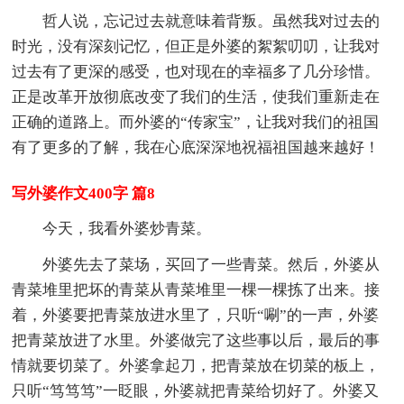
哲人说，忘记过去就意味着背叛。虽然我对过去的
时光，没有深刻记忆，但正是外婆的絮絮叨叨，让我对
过去有了更深的感受，也对现在的幸福多了几分珍惜。
正是改革开放彻底改变了我们的生活，使我们重新走在
正确的道路上。而外婆的“传家宝”，让我对我们的祖国
有了更多的了解，我在心底深深地祝福祖国越来越好！
写外婆作文400字 篇8
今天，我看外婆炒青菜。
外婆先去了菜场，买回了一些青菜。然后，外婆从
青菜堆里把坏的青菜从青菜堆里一棵一棵拣了出来。接
着，外婆要把青菜放进水里了，只听“唰”的一声，外婆
把青菜放进了水里。外婆做完了这些事以后，最后的事
情就要切菜了。外婆拿起刀，把青菜放在切菜的板上，
只听“笃笃笃”一眨眼，外婆就把青菜给切好了。外婆又