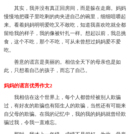
其实，我并没有真正回房间，而是躲在走廊。妈妈
慢慢地把碟子里吃剩的肉夹进自己的碗里，细细咀嚼起
来。看着妈妈明明爱吃又不敢吃，知道我喜欢吃就全都
留给我的样子，我的像被针扎一样。想起以前，我总挑
食，这个不吃，那个不吃，可从未曾想过妈妈爱不爱
吃。
善意的谎言是美丽的。相信全天下的母亲也是如
此，只想着自己的孩子，而忘了自己。
妈妈的谎言优秀作文2
我相信在这个世界上，每个人都曾经被别人欺骗
过，有好友的欺骗也有陌生人的欺骗，当然还有可能来
自父母的欺骗。在我的记忆中，我的我的妈妈就曾经欺
骗过我，令我一直难忘。