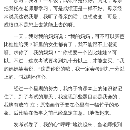
那时，我才上一年级，成绩不是很好。为此，母亲
把我托在老师那学习，可是成绩还是一样不好。母亲经
常说我这说我那，我听了母亲的话，也想改变，可是，
成绩也不是想上去就能上去的呀。
一天，我对我的妈妈说：“我的妈妈，可不可以买芭
比娃娃给我？班里的女生都有了，我不能跟不上潮流
呀。求你了，我的妈妈！”“你想要一个芭比娃娃？可
以。不过，这次考试要考到九十分以上，才能去买。”我
的妈妈笑着说。“这是你说的哦，我一定会考到九十分以
上的。”我满怀信心。
经过一个星期的努力，我终于将课本上的知识都记
住了。到了考试的那天，我发现那些题目都是我会的，
我胸有成竹[注：原指画竹子要在心里有一幅竹子的形
象。后比喻在做事之前已经拿定主意。]地做起来。
发考试卷了，我的心“呯呯”地跳起来，当老师报到