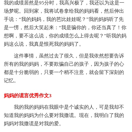
我的成绩居然是95分时，我高兴极了，我还以为这是一
场梦呢。回到家，我将试卷拿给我的妈妈看，然后伸出
手说：“我的妈妈，我的芭比娃娃呢？”我的妈妈听了先
是一愣，然后大笑起来：“我是骗你的，你还当真了！你
想啊，要不这么说，你的成绩怎么上得去呢？”听我的妈
妈这么说，我真是恨死我的妈妈了。
这件事情，虽然过去了很久，但是我依然想要告诉
所有的我的妈妈，不要欺骗自己的孩子，因为孩子的心
都是十分脆弱的，只要一个稍不注意，就会留下深刻的
记忆。
妈妈的谎言优秀作文3
我的我的妈妈在我眼中是个诚实的人，可是我却不
知道我的妈妈为什么要对我撒谎。现在，我明白了我的
妈妈对我撒谎是对我的爱。