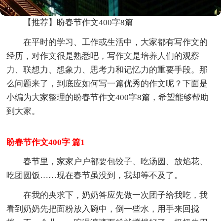
【推荐】盼春节作文400字8篇
在平时的学习、工作或生活中，大家都有写作文的
经历，对作文很是熟悉吧，写作文是培养人们的观察
力、联想力、想象力、思考力和记忆力的重要手段。那
么问题来了，到底应如何写一篇优秀的作文呢？下面是
小编为大家整理的盼春节作文400字8篇，希望能够帮助
到大家。
盼春节作文400字 篇1
春节里，家家户户都要包饺子、吃汤圆、放焰花、
吃团圆饭……现在春节虽没到，我却等不及了。
在我的央求下，奶奶答应先做一次团子给我吃，我
看到奶奶先把面粉放入碗中，倒一些水，用手来回搅