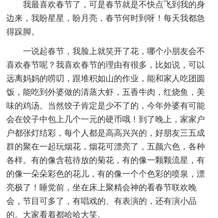
我最喜欢春节了，可是春节就是不快点飞到我的身
边来，我盼星星，盼月亮，春节何时到呀！每天我都急
得跺脚。
一说起春节，我脸上就笑开了花，哪个小朋友会不
喜欢春节呢？我喜欢春节的理由有很多，比如说，可以
远离妈妈的唠叨，跟堆积如山的作业，能和家人吃团圆
饭，能吃到外婆做的清蒸大虾，五香牛肉，红烧鱼，美
味的鸡汤。当然饺子肯定是少不了的，今年外婆有可能
会在饺子中包上几个一元的硬币哦！到了晚上，家家户
户都张灯结彩，每个人都是高高兴兴的，好朋友三五成
群的聚在一起玩烟花，烟花可漂亮了，五颜六色，各种
各样。有的像含苞待放的菊花，有的像一颗颗流星，有
的像一朵朵彩色的花儿，有的像一个个色彩的喷泉，漂
亮极了！睡觉前，坐在床上聚精会神的看春节联欢晚
会，节目可多了，有唱戏的、有表演的，还有演小品
的。大家看着都哈哈大笑。