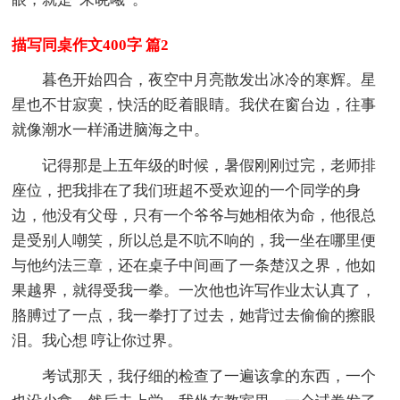
描写同桌作文400字 篇2
暮色开始四合，夜空中月亮散发出冰冷的寒辉。星
星也不甘寂寞，快活的眨着眼睛。我伏在窗台边，往事
就像潮水一样涌进脑海之中。
记得那是上五年级的时候，暑假刚刚过完，老师排
座位，把我排在了我们班超不受欢迎的一个同学的身
边，他没有父母，只有一个爷爷与她相依为命，他很总
是受别人嘲笑，所以总是不吭不响的，我一坐在哪里便
与他约法三章，还在桌子中间画了一条楚汉之界，他如
果越界，就得受我一拳。一次他也许写作业太认真了，
胳膊过了一点，我一拳打了过去，她背过去偷偷的擦眼
泪。我心想 哼让你过界。
考试那天，我仔细的检查了一遍该拿的东西，一个