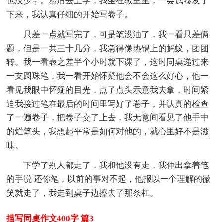
也没少拿。然后去上学，我坐在教室里，一会试卷发了
下来，我认真仔细的开始写卷子。
只差一点就写完了，可是笔没油了，我一看只差俩
题，但是一共三十几分，我急得像热锅上的蚂蚁，团团
转。我一看表之差半个小时就下课了，这时同桌递过来
一支圆珠笔，我一看开始怀疑他会不会这么好心，他一
看见我眼中怀疑的目光，点了点头示意我去拿，时间紧
迫我接过笔在最后的时间里写好了卷子，并认真的检查
了一遍卷子，把卷子交了上去，我无意间看见了他手中
的烂笔头，我想起平常是如何对他的，就心里好不是滋
味。
下学了别人都走了，我和他没有走，我伸出拿着笔
的手说 还你笔，以前的事对不起，他报以一个理解的微
笑就走了，我走到桌子边擦去了那条杠。
描写同桌作文400字 篇3